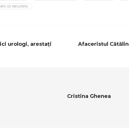
AFIC DE INFLUENTA
ici urologi, arestați
Afaceristul Cătăli
Cristina Ghenea