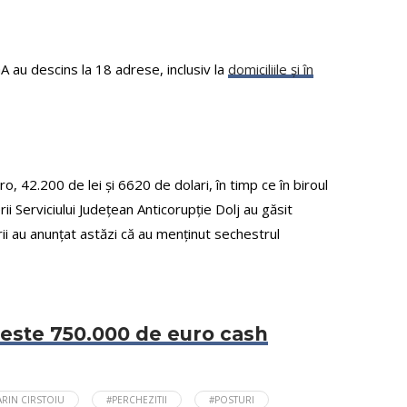
GA au descins la 18 adrese, inclusiv la
domiciliile și în
 42.200 de lei și 6620 de dolari, în timp ce în biroul
ii Serviciului Județean Anticorupție Dolj au găsit
rii au anunțat astăzi că au menținut sechestrul
 peste 750.000 de euro cash
RIN CIRSTOIU
#PERCHEZITII
#POSTURI