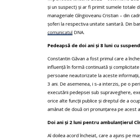
și un suspect) și ar fi primit sumele totale 
manageriale Gîngioveanu Cristian – din cadru
șoferi la respectiva unitate sanitară. Din ba
comunicatul
DNA.
Pedeapsă de doi ani și 8 luni cu suspe
Constantin Găvan a fost primul care a încheia
influență în formă continuată și complicitate
persoane neautorizate la aceste informații,
3 ani. De asemenea, i s-a interzis, pe o pe
executării pedepsei sub supraveghere, exercit
orice alte funcții publice și dreptul de a o
amânat de două ori pronunțarea pe acest a
Doi ani și 2 luni pentru ambulanțierul Cî
Al doilea acord încheiat, care a ajuns pe ma