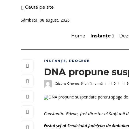
Caută pe site
Sâmbătă, 08 august, 2026
Home
Instanțe
Dezv
INSTANȚE
,
PROCESE
DNA propune susp
Cristina Ghenea
,
6 luni în urmă
0
9
Constantin Găvan, fost director al Stațiunii 
Fostul șef al Serviciului Județean de Ambulan