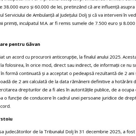
de 38.000 euro și 60.000 de lei, pretinzând că are influență asupra fa
l Serviciului de Ambulanță al Județului Dolj și că va interveni în 
nii primiți, inculpatul M.A. ar fi remis sumele de 7.500 euro și 8.00
ndare pentru Găvan
t un acord cu procurorii anticorupție, la finalul anului 2025. Acest
 la folosirea, în orice mod, direct sau indirect, de informații ce nu 
 în formă continuată și a acceptat o pedeapsă rezultantă de 2 ani
rioadă de 2 ani calculată de la data rămânerii definitive a hotărâ
area drepturilor de a fi ales în autoritățile publice, de a ocupa o f
cupa o funcție de conducere în cadrul unei persoane juridice de dre
cord.
rstoiu
sa judecătorilor de la Tribunalul Dolj în 31 decembrie 2025, a fost c