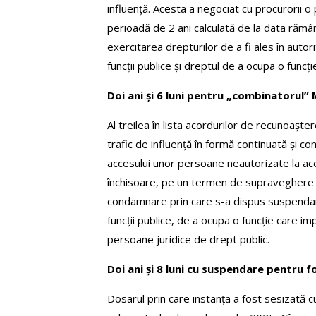
influență. Acesta a negociat cu procurorii 
perioadă de 2 ani calculată de la data răm
exercitarea drepturilor de a fi ales în autorit
funcții publice și dreptul de a ocupa o func
Doi ani și 6 luni pentru „combinatorul”
Al treilea în lista acordurilor de recunoaște
trafic de influență în formă continuată și com
accesului unor persoane neautorizate la ace
închisoare, pe un termen de supraveghere de
condamnare prin care s-a dispus suspendarea
funcții publice, de a ocupa o funcție care imp
persoane juridice de drept public.
Doi ani și 8 luni cu suspendare pentru f
Dosarul prin care instanța a fost sesizată cu