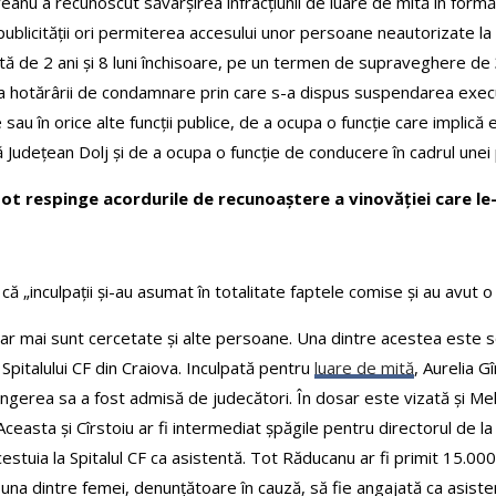
veanu a recunoscut săvârșirea infracțiunii de luare de mită în formă
publicității ori permiterea accesului unor persoane neautorizate la 
 de 2 ani și 8 luni închisoare, pe un termen de supraveghere de 3
ive a hotărârii de condamnare prin care s-a dispus suspendarea ex
e sau în orice alte funcții publice, de a ocupa o funcție care implică e
 Județean Dolj și de a ocupa o funcție de conducere în cadrul unei 
pot respinge acordurile de recunoaștere a vinovăției care le
 „inculpații și-au asumat în totalitate faptele comise și au avut o 
ar mai sunt cercetate și alte persoane. Una dintre acestea este soți
Spitalului CF din Craiova. Inculpată pentru
luare de mită
, Aurelia G
ngerea sa a fost admisă de judecători. În dosar este vizată și Me
Aceasta și Cîrstoiu ar fi intermediat șpăgile pentru directorul de 
 acestuia la Spitalul CF ca asistentă. Tot Răducanu ar fi primit 15.
 una dintre femei, denunțătoare în cauză, să fie angajată ca asiste