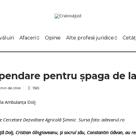
ăluiri
Afaceri
Opinie
Alte profesii juridice
Cetăț
endare pentru șpaga de l
 min
de citire
1565
de Cercetare Dezvoltare Agricolă Șimnic Sursa foto: adevarul.ro
ță Dolj, Cristian Gîngioveanu, și socrul său, Constantin Găvan, au r