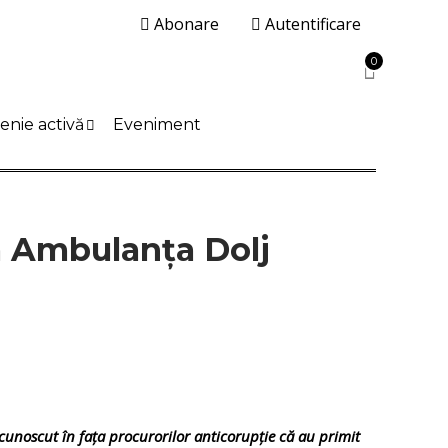
Abonare
Autentificare
0
enie activă
Eveniment
a Ambulanța Dolj
ecunoscut în fața procurorilor anticorupție că au primit