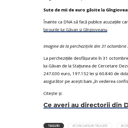
Sute de mii de euro găsite la Gîngiovea
Înainte ca DNA să facă publice acuzațiile car
birourile lui Găvan și Gîngioveanu
.
Imagine de la perchezițiile din 31 octombrie
La perchezițiile desfășurate în 31 octombri
lui Găvan de la Stațiunea de Cercetare Dezvol
247.030 euro, 197.152 lei și 60.840 de dolari
asigurător pe acești bani „în vederea confisc
Citește și:
Ce averi au directorii din 
TAGURI
#CONCURSURI TRUCATE
#CO