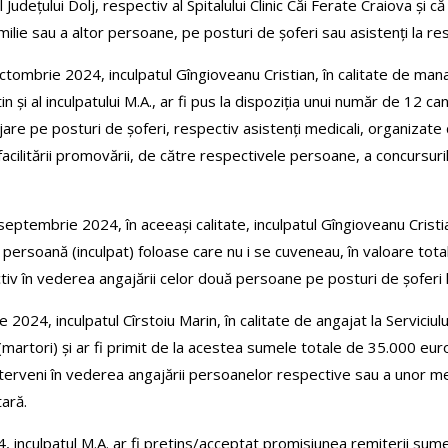
 Județului Dolj, respectiv al Spitalului Clinic Căi Ferate Craiova și c
lie sau a altor persoane, pe posturi de șoferi sau asistenți la res
 octombrie 2024, inculpatul Gîngioveanu Cristian, în calitate de man
n și al inculpatului M.A., ar fi pus la dispoziția unui număr de 12 c
jare pe posturi de șoferi, respectiv asistenți medicali, organizate 
ilitării promovării, de către respectivele persoane, a concursuril
– septembrie 2024, în aceeași calitate, inculpatul Gîngioveanu Crist
ă persoană (inculpat) foloase care nu i se cuveneau, în valoare total
ectiv în vederea angajării celor două persoane pe posturi de șoferi l
024, inculpatul Cîrstoiu Marin, în calitate de angajat la Serviciulu
martori) și ar fi primit de la acestea sumele totale de 35.000 euro
nterveni în vederea angajării persoanelor respective sau a unor me
tară.
 inculpatul M.A. ar fi pretins/acceptat promisiunea remiterii sume