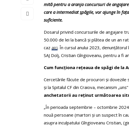
mită pentru a aranja concursuri de angajare pe
care a intermediat șpăgile, vor ajunge în fa
suficiente.
Dosarul privind concursurile de angajare tru
50.000 de lei la bancă și plătea de un an r
caz
aici
. În cursul anului 2023, denunțătorul 
SAJ Dolj, Cristian Gîngioveanu, pentru a fi 
Cum funcționa rețeaua de spăgi de la A
Cercetările făcute de procurori și dovezile
și la Spitalul CF din Craiova, mecanism „uns
anchetatorii au reținut următoarea sit
„În perioada septembrie – octombrie 2024, i
nouă persoane (martori și un suspect în cau
asupra inculpatului Gîngioveanu Cristian, (gi