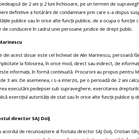
o pedeapsă de 2 ani și 2 luni închisoare, pe un termen de supraveg
ânerii definitive a hotărârii de condamnare prin care s-a dispus 
ățile publice sau în orice alte funcții publice, de a ocupa o funcție c
ție de conducere în cadrul unei persoane juridice de drept public.
 Marinescu
re din acest dosar este cel încheiat de Alin Marinescu, persoană făr
plicitate la folosirea, în orice mod, direct sau indirect, de informaț
ste informații, în formă continuată. Procurorii au propus pentru M
 3 ani. De asemenea, i s-a interzis, pe o perioadă de 2 ani calcula
 executării pedepsei sub supraveghere, exercitarea drepturilor de 
lică exercițiul autorității de stat sau în orice alte funcții publice 
ostul director SAJ Dolj
 acordul de recunoaștere al fostului director SAJ Dolj, Cristian Gîn