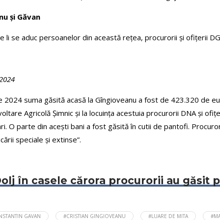
nu și Găvan
e li se aduc persoanelor din această rețea, procurorii și ofițerii D
 2024
e 2024 suma găsită acasă la Gîngioveanu a fost de 423.320 de euro,
tare Agricolă Șimnic și la locuința acestuia procurorii DNA și ofițer
. O parte din acești bani a fost găsită în cutii de pantofi. Procuro
ării speciale și extinse”.
Dolj în casele cărora procurorii au găsit
NSTANTIN GAVAN
#CRISTIAN GINGIOVEANU
#LUARE DE MITA
#MA