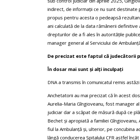
sub control judiciar din aprilie 2025, Gîngio
indirect, de informații ce nu sunt destinate 
propus pentru acesta o pedeapsă rezultantă
ani calculată de la data rămânerii definit
drepturilor de a fi ales în autoritățile public
manager general al Serviciului de Ambulanță
De precizat este faptul că judecătorii 
În dosar mai sunt și alți inculpați
DNA a transmis în comunicatul remis astăzi că
Anchetatorii au mai precizat că în acest dos
Aurelia-Maria Gîngioveanu, fost manager al 
judiciar dar a scăpat de măsură după ce plâ
Bechet și apropiată a familiei Gîngioveanu, 
fiul la Ambulanță și, ulterior, pe concubina
lângă conducerea Spitalului CFR astfel încât