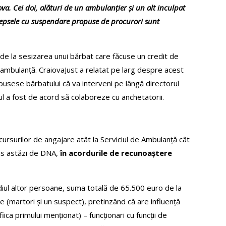
ova. Cei doi, alături de un ambulanțier și un alt inculpat
edepsele cu suspendare propuse de procurori sunt
4 de la sesizarea unui bărbat care făcuse un credit de
 ambulanță. CraiovaJust a relatat pe larg despre acest
 spusese bărbatului că va interveni pe lângă directorul
ul a fost de acord să colaboreze cu anchetatorii.
ursurilor de angajare atât la Serviciul de Ambulanță cât
mis astăzi de DNA,
în acordurile de recunoaștere
diul altor persoane, suma totală de 65.500 euro de la
 (martori și un suspect), pretinzând că are influență
iica primului menționat) – funcționari cu funcții de