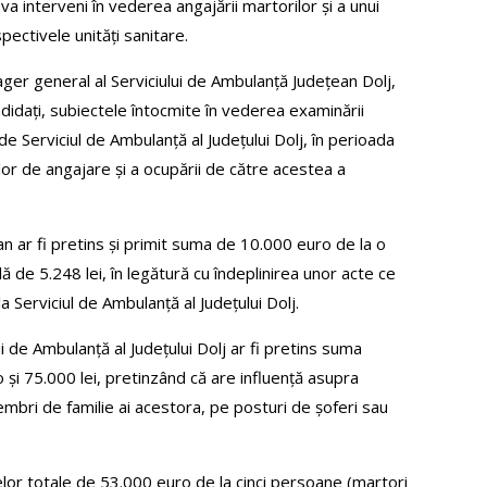
ă va interveni în vederea angajării martorilor și a unui
pectivele unități sanitare.
ager general al Serviciului de Ambulanță Județean Dolj,
andidați, subiectele întocmite în vederea examinării
de Serviciul de Ambulanță al Județului Dolj, în perioada
or de angajare și a ocupării de către acestea a
ian ar fi pretins și primit suma de 10.000 euro de la o
ă de 5.248 lei, în legătură cu îndeplinirea unor acte ce
a Serviciul de Ambulanță al Județului Dolj.
i de Ambulanță al Județului Dolj ar fi pretins suma
 și 75.000 lei, pretinzând că are influență asupra
mbri de familie ai acestora, pe posturi de șoferi sau
lor totale de 53.000 euro de la cinci persoane (martori