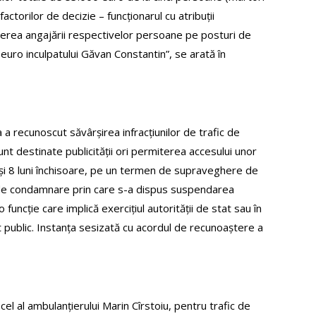
ctorilor de decizie – funcționarul cu atribuții
vederea angajării respectivelor persoane pe posturi de
0 euro inculpatului Găvan Constantin”, se arată în
a a recunoscut săvârșirea infracțiunilor de trafic de
sunt destinate publicității ori permiterea accesului unor
 și 8 luni închisoare, pe un termen de supraveghere de
rii de condamnare prin care s-a dispus suspendarea
uncție care implică exercițiul autorității de stat sau în
pt public. Instanța sesizată cu acordul de recunoaștere a
el al ambulanțierului Marin Cîrstoiu, pentru trafic de