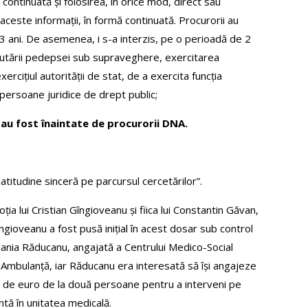
 continuată și folosirea, în orice mod, direct sau
aceste informații, în formă continuată. Procurorii au
 ani. De asemenea, i s-a interzis, pe o perioadă de 2
ecutării pedepsei sub supraveghere, exercitarea
xercițiul autorității de stat, de a exercita funcția
persoane juridice de drept public;
-au fost înaintate de procurorii DNA.
atitudine sinceră pe parcursul cercetărilor”.
a lui Cristian Gîngioveanu și fiica lui Constantin Găvan,
îngioveanu a fost pusă inițial în acest dosar sub control
lania Răducanu, angajată a Centrului Medico-Social
la Ambulanță, iar Răducanu era interesată să își angajeze
000 de euro de la două persoane pentru a interveni pe
ntă în unitatea medicală.