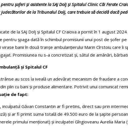
ntru șoferi și asistente la SAJ Dolj și Spitalul Clinic Căi Ferate Crai
ța judecătorilor de la Tribunalul Dolj, care trebuie să decidă dacă p
cate de la SAJ Dolj și Spitalul CF Craiova a pornit în 1 august 202
ate pentru șpaga dată în schimbul promisiunii unui post de șofer pe
îi virase banii în două tranșe ambulanțierului Marin Cîrstoiu care îi
angajat. Promisiunea nu s-a concretizat și, sătul de amânări, bărbat
mbulanță și Spitalul CF
 strânse au scos la iveală un adevărat mecanism de fraudare a conc
” din plin cu bani și produse alimentare. Potrivit unui comunicat re
uație de fapt:
nculpatul Găvan Constantin ar fi pretins, direct sau prin interme
ză) și ar fi primit suma totală de 49.500 euro de la șapte persoane
nerele primului menționat) și inculpatei Gîngioveanu Aurelia Maria (f