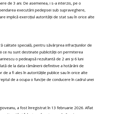
here de 3 ani. De asemenea, i s-a interzis, pe o
suspendarea executării pedepsei sub supraveghere,
are implică exercițiul autorității de stat sau în orice alte
ă calitate specială, pentru săvârșirea infracțiunilor de
ii ce nu sunt destinate publicității ori permiterea
arinescu o pedeapsă rezultantă de 2 ani și 6 luni
tă de la data rămânerii definitive a hotărârii de
a fi ales în autoritățile publice sau în orice alte
și dreptul de a ocupa o funcție de conducere în cadrul unei
gioveanu, a fost înregistrat în 13 februarie 2026. Aflat