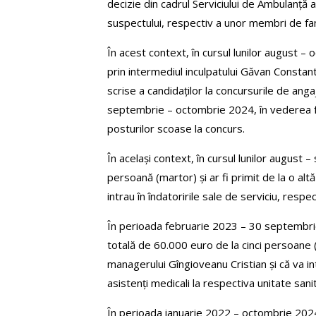
decizie din cadrul Serviciului de Ambulanță al
suspectului, respectiv a unor membri de fami
În acest context, în cursul lunilor august –
prin intermediul inculpatului Găvan Constanti
scrise a candidaților la concursurile de anga
septembrie – octombrie 2024, în vederea fac
posturilor scoase la concurs.
În același context, în cursul lunilor august 
persoană (martor) și ar fi primit de la o alt
intrau în îndatoririle sale de serviciu, resp
În perioada februarie 2023 – 30 septembrie 2
totală de 60.000 euro de la cinci persoane (
managerului Gîngioveanu Cristian și că va i
asistenți medicali la respectiva unitate sani
În perioada ianuarie 2022 – octombrie 2024,