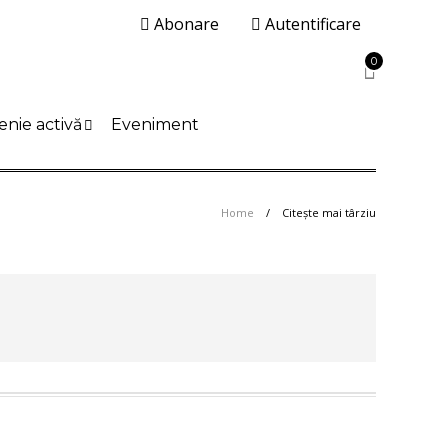
Abonare
Autentificare
0
enie activă
Eveniment
Home
Citește mai târziu