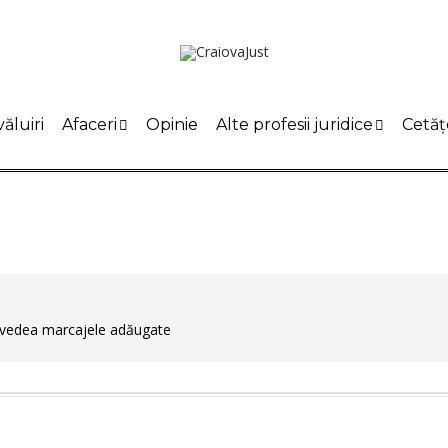
ăluiri
Afaceri
Opinie
Alte profesii juridice
Cetăț
a vedea marcajele adăugate