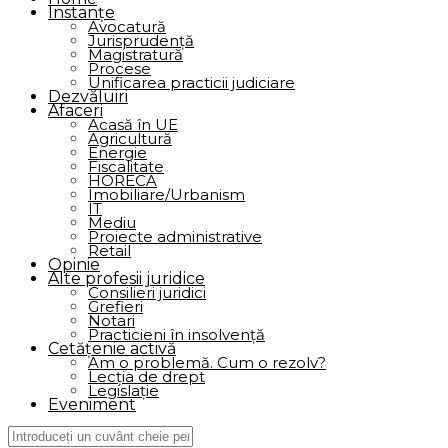
Instanțe
Avocatură
Jurisprudenţă
Magistratură
Procese
Unificarea practicii judiciare
Dezvăluiri
Afaceri
Acasă în UE
Agricultură
Energie
Fiscalitate
HORECA
Imobiliare/Urbanism
IT
Mediu
Proiecte administrative
Retail
Opinie
Alte profesii juridice
Consilieri juridici
Grefieri
Notari
Practicieni în insolvenţă
Cetățenie activă
Am o problemă. Cum o rezolv?
Lecţia de drept
Legislaţie
Eveniment