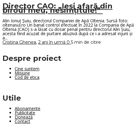
Director CAO: „Ieși afară din
biroul meu, nesimțitule!”
Alin Ionuț Șuiu, directorul Companiei de Apă Oltenia. Sursă foto:
oltenasul.ro Un banal control efectuat în 2022 la Compania de Apă
Oltenia (CAO) s-a lăsat cu dosar penal pentru directorul Alin Șuiu,
acesta fiind acuzat de purtare abuzivă după ce i-a adresat injurii și
a...
Cristina Ghenea
,
2 ani în urmă
0
5 min
de citire
Despre proiect
Cine suntem
Misiune
Cod de etica
Utile
Abonamente
Publicitate
Donează
Contact