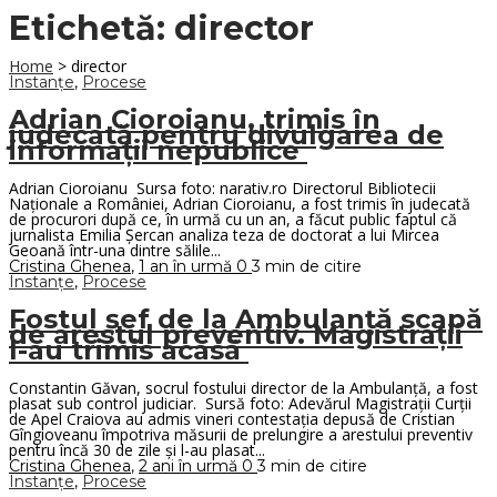
Etichetă:
director
Home
>
director
Instanțe
,
Procese
Adrian Cioroianu, trimis în
judecată pentru divulgarea de
informații nepublice
Adrian Cioroianu Sursa foto: narativ.ro Directorul Bibliotecii
Naționale a României, Adrian Cioroianu, a fost trimis în judecată
de procurori după ce, în urmă cu un an, a făcut public faptul că
jurnalista Emilia Șercan analiza teza de doctorat a lui Mircea
Geoană într-una dintre sălile...
Cristina Ghenea
,
1 an în urmă
0
3 min
de citire
Instanțe
,
Procese
Fostul șef de la Ambulanță scapă
de arestul preventiv. Magistrații
l-au trimis acasă
Constantin Găvan, socrul fostului director de la Ambulanță, a fost
plasat sub control judiciar. Sursă foto: Adevărul Magistrații Curții
de Apel Craiova au admis vineri contestația depusă de Cristian
Gîngioveanu împotriva măsurii de prelungire a arestului preventiv
pentru încă 30 de zile și l-au plasat...
Cristina Ghenea
,
2 ani în urmă
0
3 min
de citire
Instanțe
,
Procese