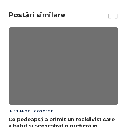
Postări similare
INSTANȚE
,
PROCESE
Ce pedeapsă a primit un recidivist care
a bătut și sechestrat o grefieră în