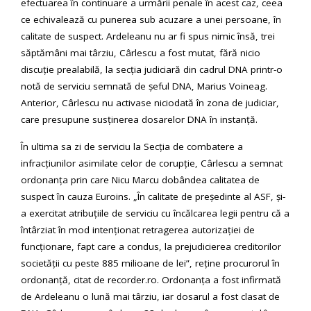
efectuarea în continuare a urmării penale în acest caz, ceea
ce echivalează cu punerea sub acuzare a unei persoane, în
calitate de suspect. Ardeleanu nu ar fi spus nimic însă, trei
săptămâni mai târziu, Cârlescu a fost mutat, fără nicio
discuție prealabilă, la secția judiciară din cadrul DNA printr-o
notă de serviciu semnată de șeful DNA, Marius Voineag.
Anterior, Cârlescu nu activase niciodată în zona de judiciar,
care presupune susținerea dosarelor DNA în instanță.
În ultima sa zi de serviciu la Secția de combatere a
infracțiunilor asimilate celor de corupție, Cârlescu a semnat
ordonanța prin care Nicu Marcu dobândea calitatea de
suspect în cauza Euroins. „În calitate de președinte al ASF, și-
a exercitat atribuțiile de serviciu cu încălcarea legii pentru că a
întârziat în mod intenționat retragerea autorizației de
funcționare, fapt care a condus, la prejudicierea creditorilor
societății cu peste 885 milioane de lei”, reține procurorul în
ordonanță, citat de recorder.ro. Ordonanța a fost infirmată
de Ardeleanu o lună mai târziu, iar dosarul a fost clasat de