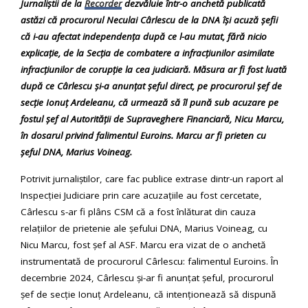
Jurnaliștii de la
Recorder
dezvăluie într-o anchetă publicată
astăzi că procurorul Neculai Cârlescu de la DNA își acuză șefii
că i-au afectat independența după ce l-au mutat, fără nicio
explicație, de la Secția de combatere a infracțiunilor asimilate
infracțiunilor de corupție la cea judiciară. Măsura ar fi fost luată
după ce Cârlescu și-a anunțat șeful direct, pe procurorul șef de
secție Ionuț Ardeleanu, că urmează să îl pună sub acuzare pe
fostul șef al Autorității de Supraveghere Financiară, Nicu Marcu,
în dosarul privind falimentul Euroins. Marcu ar fi prieten cu
șeful DNA, Marius Voineag.
Potrivit jurnaliștilor, care fac publice extrase dintr-un raport al
Inspecției Judiciare prin care acuzațiile au fost cercetate,
Cârlescu s-ar fi plâns CSM că a fost înlăturat din cauza
relațiilor de prietenie ale șefului DNA, Marius Voineag, cu
Nicu Marcu, fost șef al ASF. Marcu era vizat de o anchetă
instrumentată de procurorul Cârlescu: falimentul Euroins. În
decembrie 2024, Cârlescu și-ar fi anunțat șeful, procurorul
șef de secție Ionuț Ardeleanu, că intenționează să dispună