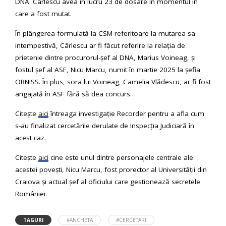
DNA. Cârlescu avea în lucru 23 de dosare în momentul în
care a fost mutat.
În plângerea formulată la CSM referitoare la mutarea sa
intempestivă, Cârlescu ar fi făcut referire la relația de
prietenie dintre procurorul-șef al DNA, Marius Voineag, și
fostul șef al ASF, Nicu Marcu, numit în martie 2025 la șefia
ORNISS. În plus, sora lui Voineag, Camelia Vlădescu, ar fi fost
angajată în ASF fără să dea concurs.
Citește
aici
întreaga investigație Recorder pentru a afla cum
s-au finalizat cercetările derulate de Inspecția Judiciară în
acest caz.
Citește
aici
cine este unul dintre personajele centrale ale
acestei povești, Nicu Marcu, fost prorector al Universității din
Craiova și actual șef al oficiului care gestionează secretele
României.
TAGURI
#ANCHETA
#CERCETARI