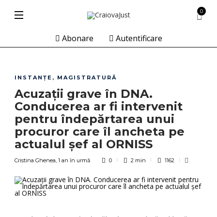
0
Abonare
Autentificare
INSTANȚE
,
MAGISTRATURĂ
Acuzații grave în DNA.
Conducerea ar fi intervenit
pentru îndepărtarea unui
procuror care îl ancheta pe
actualul șef al ORNISS
Cristina Ghenea
,
1 an în urmă
0
2 min
1162