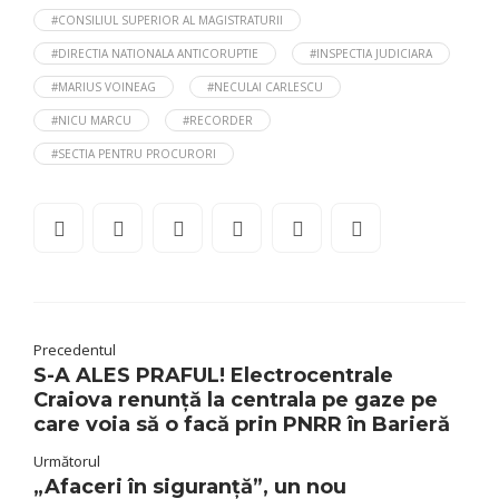
#CONSILIUL SUPERIOR AL MAGISTRATURII
#DIRECTIA NATIONALA ANTICORUPTIE
#INSPECTIA JUDICIARA
#MARIUS VOINEAG
#NECULAI CARLESCU
#NICU MARCU
#RECORDER
#SECTIA PENTRU PROCURORI
Precedentul
S-A ALES PRAFUL! Electrocentrale
Craiova renunță la centrala pe gaze pe
care voia să o facă prin PNRR în Barieră
Următorul
„Afaceri în siguranță”, un nou