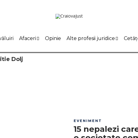
ăluiri
Afaceri
Opinie
Alte profesii juridice
Cetăț
tie Dolj
EVENIMENT
15 nepalezi care
o societate co