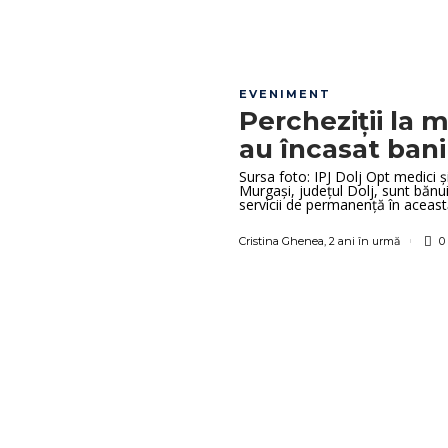
EVENIMENT
Percheziții la m
au încasat bani
Sursa foto: IPJ Dolj Opt medici ș
Murgași, județul Dolj, sunt bănuiț
servicii de permanență în această 
Cristina Ghenea
,
2 ani în urmă
0