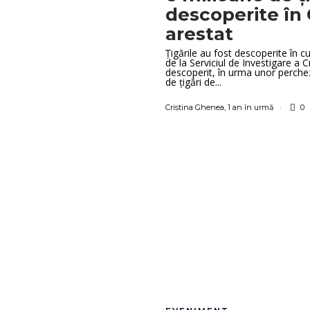
descoperite în 
arestat
Țigările au fost descoperite în cu
de la Serviciul de Investigare a C
descoperit, în urma unor perchez
de țigări de...
Cristina Ghenea
,
1 an în urmă
0