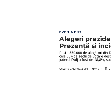
EVENIMENT
Alegeri prezide
Prezență și inc
Peste 550.000 de alegători din Do
cele 534 de secții de votare desc
județul Dolj a fost de 48,8%, su
Cristina Ghenea
,
2 ani în urmă
0