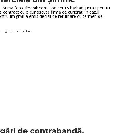
Sursa foto: freepik.com Toți cei 15 bărbați lucrau pentru
 contract cu o cunoscută firmă de curierat. În cazul
entru Imigrări a emis decizii de returnare cu termen de
1 min
de citire
igări de contrabandă,