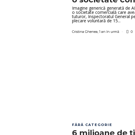
Imagine generică generată de AI 
o societate comercială care avea
tuturor, Inspectoratul General p
plecare voluntară de 15...
Cristina Ghenea
,
1 an în urmă
0
FĂRĂ CATEGORIE
6 milioane de ț