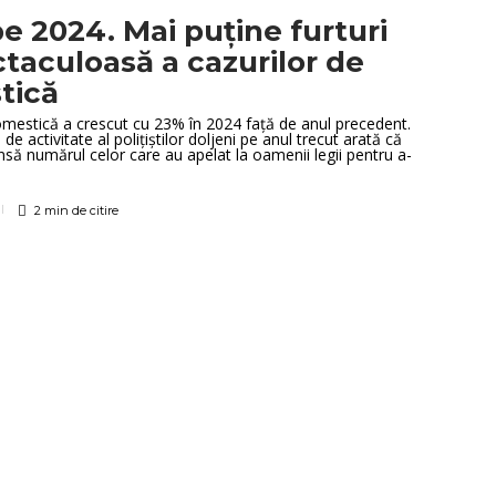
pe 2024. Mai puține furturi
ctaculoasă a cazurilor de
stică
omestică a crescut cu 23% în 2024 față de anul precedent.
e activitate al polițiștilor doljeni pe anul trecut arată că
 însă numărul celor care au apelat la oamenii legii pentru a-
2 min
de citire