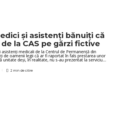
edici și asistenți bănuiți că
 de la CAS pe gărzi fictive
i asistenți medicali de la Centrul de Permanență din
i de oamenii legii că ar fi raportat în fals prestarea unor
unitate deși, în realitate, nu s-au prezentat la serviciu....
2 min
de citire