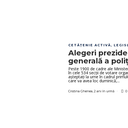
CETĂȚENIE ACTIVĂ
,
LEGIS
Alegeri prezide
generală a poliț
Peste 1900 de cadre ale Minister
în cele 534 secții de votare orga
așteptați la urne în cadrul primu
care va avea loc duminică,...
Cristina Ghenea
,
2 ani în urmă
0