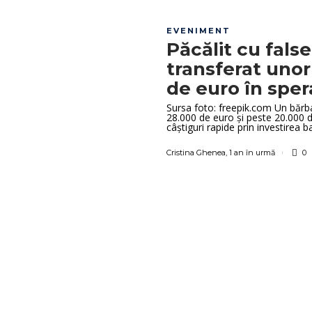
EVENIMENT
Păcălit cu false
transferat uno
de euro în sper
Sursa foto: freepik.com Un bărb
28.000 de euro și peste 20.000 d
câștiguri rapide prin investirea bani
Cristina Ghenea
,
1 an în urmă
0