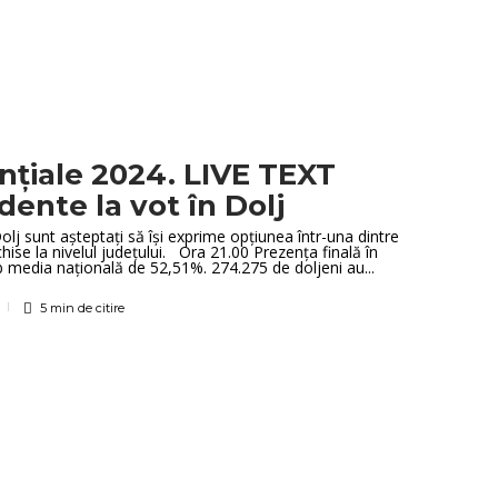
nțiale 2024. LIVE TEXT
idente la vot în Dolj
lj sunt așteptați să își exprime opțiunea într-una dintre
hise la nivelul județului. Ora 21.00 Prezența finală în
b media națională de 52,51%. 274.275 de doljeni au...
5 min
de citire