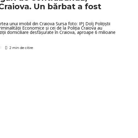
Craiova. Un bărbat a fost
rtea unui imobil din Craiova Sursa foto: IPJ Dolj Polițiștii
riminalității Economice și cei de la Poliția Craiova au
iții domiciliare desfășurate în Craiova, aproape 6 milioane
2 min
de citire