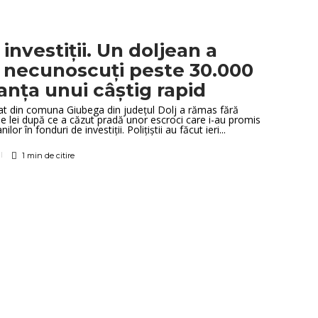
 investiții. Un doljean a
r necunoscuți peste 30.000
anța unui câștig rapid
at din comuna Giubega din județul Dolj a rămas fără
e lei după ce a căzut pradă unor escroci care i-au promis
lor în fonduri de investiții. Polițiștii au făcut ieri...
1 min
de citire