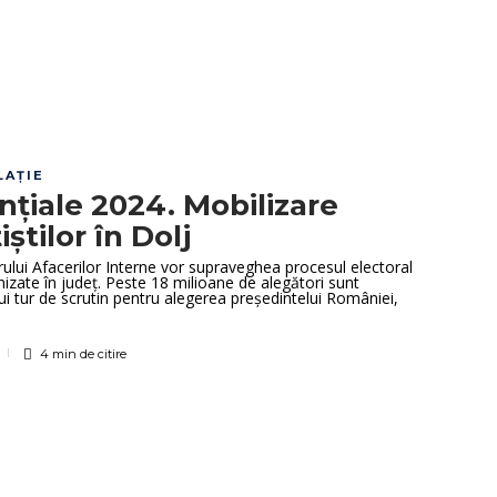
LAŢIE
nțiale 2024. Mobilizare
iștilor în Dolj
ului Afacerilor Interne vor supraveghea procesul electoral
nizate în județ. Peste 18 milioane de alegători sunt
lui tur de scrutin pentru alegerea președintelui României,
4 min
de citire