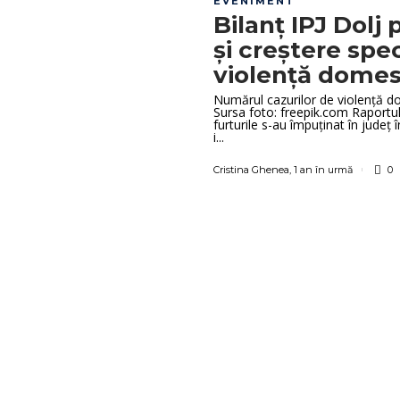
EVENIMENT
Bilanț IPJ Dolj 
și creștere spe
violență dome
Numărul cazurilor de violență d
Sursa foto: freepik.com Raportul d
furturile s-au împuținat în județ
i...
Cristina Ghenea
,
1 an în urmă
0