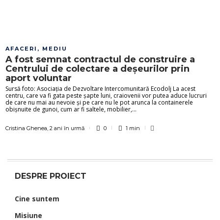
AFACERI
,
MEDIU
A fost semnat contractul de construire a
Centrului de colectare a deșeurilor prin
aport voluntar
Sursă foto: Asociația de Dezvoltare Intercomunitară Ecodolj La acest
centru, care va fi gata peste șapte luni, craiovenii vor putea aduce lucruri
de care nu mai au nevoie și pe care nu le pot arunca la containerele
obișnuite de gunoi, cum ar fi saltele, mobilier,...
Cristina Ghenea
,
2 ani în urmă
0
1 min
DESPRE PROIECT
Cine suntem
Misiune