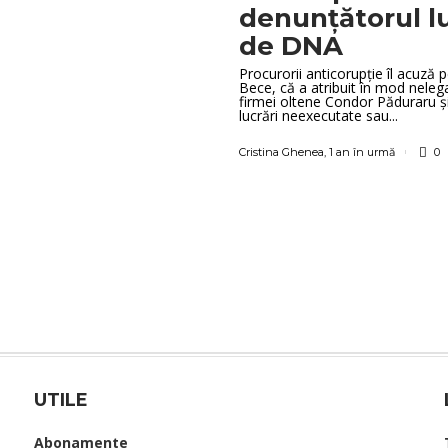
denunțătorul lu
de DNA
Procurorii anticorupție îl acuz
Bece, că a atribuit în mod neleg
firmei oltene Condor Păduraru și
lucrări neexecutate sau...
Cristina Ghenea
,
1 an în urmă
0
UTILE
Abonamente