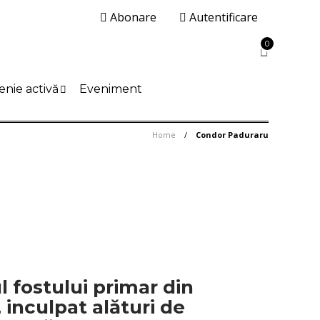
Abonare
Autentificare
0
enie activă
Eveniment
Home
Condor Paduraru
 fostului primar din
inculpat alături de