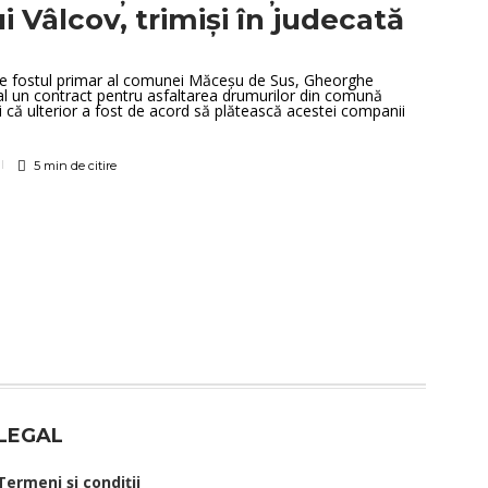
i Vâlcov, trimiși în judecată
ă pe fostul primar al comunei Măceșu de Sus, Gheorghe
al un contract pentru asfaltarea drumurilor din comună
 că ulterior a fost de acord să plătească acestei companii
5 min
de citire
LEGAL
Termeni şi condiţii