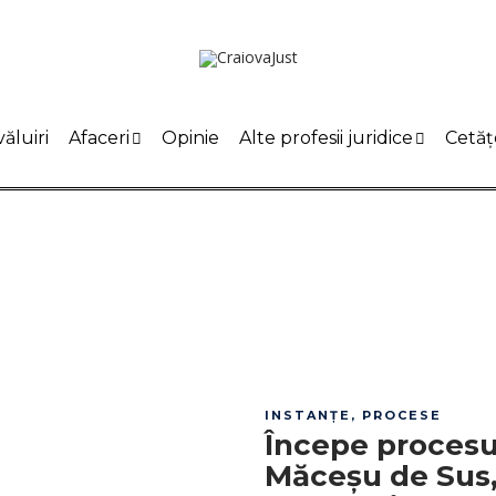
ăluiri
Afaceri
Opinie
Alte profesii juridice
Cetăț
INSTANȚE
,
PROCESE
Începe procesul
Măceșu de Sus, 