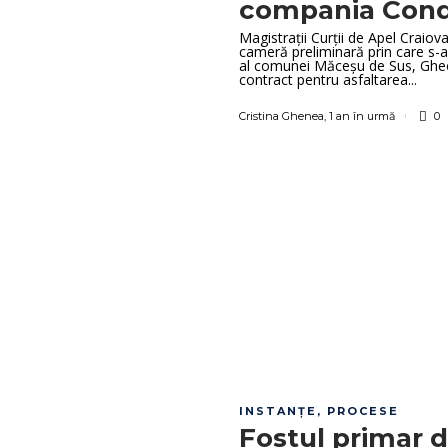
compania Cond
Magistrații Curții de Apel Craiov
cameră preliminară prin care s-a 
al comunei Măceșu de Sus, Gheor
contract pentru asfaltarea...
Cristina Ghenea
,
1 an în urmă
0
INSTANȚE
,
PROCESE
Fostul primar d