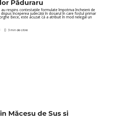
or Păduraru
a au respins contestațiile formulate împotriva încheierii de
dispus începerea judecății în dosarul în care fostul primar
ghe Bece, este acuzat că a atribuit în mod nelegal un
3 min
de citire
in Măceșu de Sus și